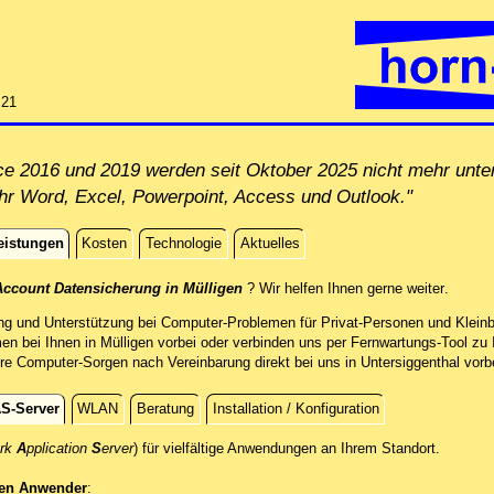
:21
ice 2016 und 2019 werden seit Oktober 2025 nicht mehr unt
Ihr Word, Excel, Powerpoint, Access und Outlook."
eistungen
Kosten
Technologie
Aktuelles
istungen
direkt v
Account Datensicherung in Mülligen
? Wir helfen Ihnen gerne weiter
.
ng und Unterstützung bei Computer-Problemen für Privat-Personen und Kleinb
en bei Ihnen in Mülligen vorbei oder verbinden uns per Fernwartungs-Tool 
re Computer-Sorgen nach Vereinbarung direkt bei uns in Untersiggenthal vorbe
S-Server
WLAN
Beratung
Installation / Konfiguration
Von der
ork
A
pplication
S
erver
) für vielfältige Anwendungen an Ihrem Standort.
en Anwender
: