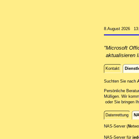
8.August 2026 13
"Microsoft Off
aktualisieren 
Kontakt
Dienstl
Dienstle
Suchten Sie nach
Persönliche Beratu
Mülligen. Wir komm
oder Sie bringen Ih
Datenrettung
NA
NAS-Server
NAS-Server (
N
etw
NAS-Server für
jed