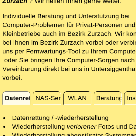
direk
Zurzach
? Wir helfen Ihnen gerne weiter
.
Individuelle Beratung und Unterstützung bei
Computer-Problemen für Privat-Personen und
Kleinbetriebe auch im Bezirk Zurzach. Wir k
bei Ihnen im Bezirk Zurzach vorbei oder verb
uns per Fernwartungs-Tool zu Ihrem Comput
oder Sie bringen Ihre Computer-Sorgen nach
Vereinbarung direkt bei uns in Untersiggentha
vorbei.
Datenrettung
NAS-Server
WLAN
Beratung
Ins
Datenrettung
Datenrettung / -wiederherstellung
Wir retten Ihre verlorenen Daten mit
Wiederherstellung
verlorener
Fotos und Da
professionellen Mitteln.
Nach einer erfolgreichen Datenrettung s
Wiederherstellung abgestürzter Systempart