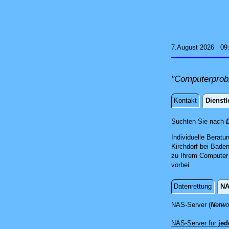
7.August 2026 09
"Computerprob
Kontakt
Dienstl
Dienstle
Suchten Sie nach
D
Individuelle Beratu
Kirchdorf bei Baden
zu Ihrem Computer 
vorbei.
Datenrettung
NA
NAS-Server
NAS-Server (
N
etw
NAS-Server für
jed