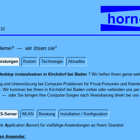
:10
leme? — wir lösen sie"
eistungen
Kosten
Technologie
Aktuelles
istungen
esktop instandsetzen in Kirchdorf bei Baden
? Wir helfen Ihnen gerne wei
ng und Unterstützung bei Computer-Problemen für Privat-Personen und Kleinbe
. Wir kommen bei Ihnen in Kirchdorf bei Baden vorbei oder verbinden uns per
— oder Sie bringen Ihre Computer-Sorgen nach Vereinbarung direkt bei uns 
S-Server
WLAN
Beratung
Installation / Konfiguration
Von der
ork
A
pplication
S
erver
) für vielfältige Anwendungen an Ihrem Standort.
en Anwender
: