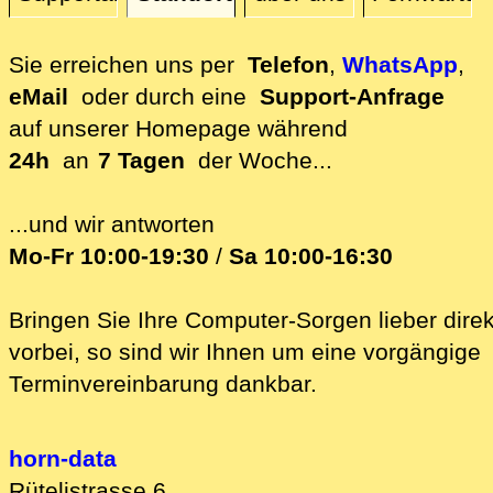
Standort
Sie erreichen uns per
Telefon
,
WhatsApp
,
eMail
oder durch eine
Support-Anfrage
auf unserer
Homepage während
24h
an
7 Tagen
der Woche...
...und wir antworten
Mo-Fr 10:00-19:30
/
Sa 10:00-16:30
Bringen Sie Ihre Computer-Sorgen lieber direk
vorbei, so sind wir Ih‍nen um eine vorgängige
Terminvereinbarung dankbar.
horn-data
Rütelistrasse 6