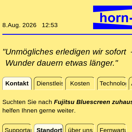
8.Aug. 2026 12:53
"Unmögliches erledigen wir sofor
Wunder dauern etwas länger."
Kontakt
Dienstleistungen
Kosten
Technologi
Kontakt
Suchten Sie nach
Fujitsu Bluescreen zuhau
direkt vor Ort zuhau
helfen Ihnen gerne weiter
.
Supportanfrage
Standort
über uns
Fernwartun