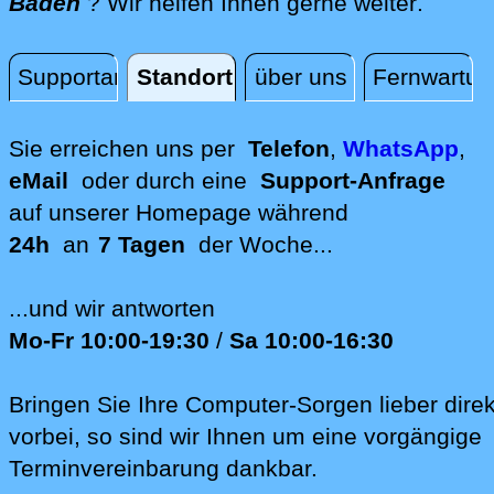
direkt 
Baden
? Wir helfen Ihnen gerne weiter
.
Supportanfrage
Standort
über uns
Fernwartun
Standort
Sie erreichen uns per
Telefon
,
WhatsApp
,
eMail
oder durch eine
Support-Anfrage
auf unserer
Homepage während
24h
an
7 Tagen
der Woche...
...und wir antworten
Mo-Fr 10:00-19:30
/
Sa 10:00-16:30
Bringen Sie Ihre Computer-Sorgen lieber direk
vorbei, so sind wir Ih‍nen um eine vorgängige
Terminvereinbarung dankbar.