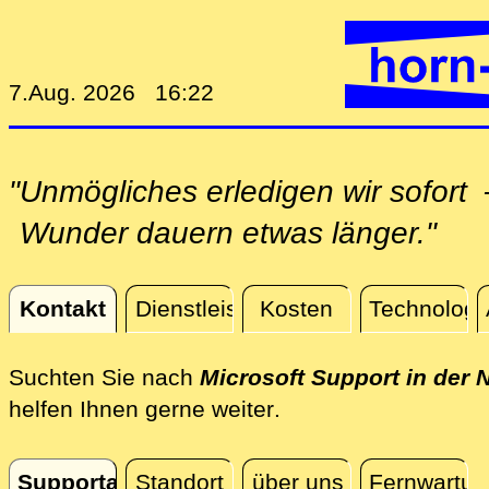
7.Aug. 2026 16:22
"Unmögliches erledigen wir sofor
Wunder dauern etwas länger."
Kontakt
Dienstleistungen
Kosten
Technologi
Kontakt
Suchten Sie nach
Microsoft Support in der 
direkt vor Ort in de
helfen Ihnen gerne weiter
.
Supportanfrage
Standort
über uns
Fernwartun