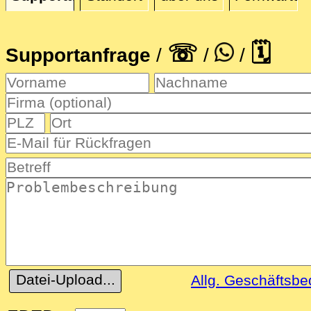
Supportanfrage
☏
🗓
Supportanfrage
/
/
/
Datei-Upload...
Allg. Geschäftsb