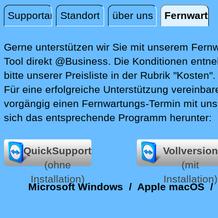
Supportanfrage
Standort
über uns
Fernwartu
Fernwartung
Gerne unterstützen wir Sie mit unserem Fern
Tool direkt @Business.
Die Konditionen entn
bitte unserer Preisliste in der Rubrik "Kosten".
Für eine erfolgreiche Unterstützung vereinbare
vorgängig einen Fernwartungs-Termin mit uns
sich das entsprechende Programm herunter:
QuickSupport
Vollversion
(ohne
(mit
Installation)
Installation)
Microsoft Windows
/
Apple macOS
/