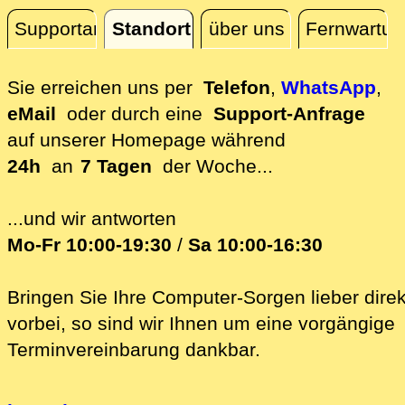
Supportanfrage
Standort
über uns
Fernwartun
Standort
Sie erreichen uns per
Telefon
,
WhatsApp
,
eMail
oder durch eine
Support-Anfrage
auf unserer
Homepage während
24h
an
7 Tagen
der Woche...
...und wir antworten
Mo-Fr 10:00-19:30
/
Sa 10:00-16:30
Bringen Sie Ihre Computer-Sorgen lieber direk
vorbei, so sind wir Ih‍nen um eine vorgängige
Terminvereinbarung dankbar.