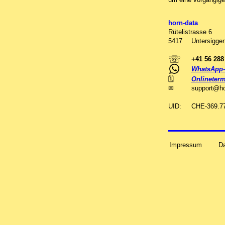
horn-data
Rütelistrasse 6
5417
Untersiggen
☏
+41 56 288
WhatsApp-
🗓
Onlineterm
✉
support
@
h
UID:
CHE-369.7
Impressum
D