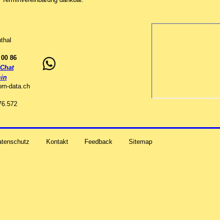
thal
 00 86
Chat
in
orn-data
.
ch
76.572
atenschutz
Kontakt
Feedback
Sitemap