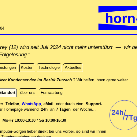
:04
y (12) wird seit Juli 2024 nicht mehr unterstützt — wir be
Folgelösung."
eistungen
Kosten
Technologie
Aktuelles
direk
Acer Kundenservice im Bezirk Zurzach
? Wir helfen Ihnen gerne weiter
.
Standort
über uns
Fernwartung
per
Telefon
,
WhatsApp
,
eMail
oder durch eine
Support-
er
Homepage während
24h
an
7 Tagen
der Woche...
en
Mo-Fr 10:00-19:30
/
Sa 10:00-16:30
mputer-Sorgen lieber direkt bei uns vorbei, so sind wir Ih‍nen
 Terminvereinbarung dankbar.