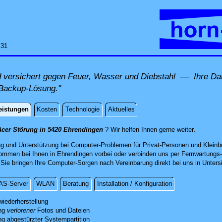
:31
 versichert gegen Feuer, Wasser und Diebstahl — Ihre Da
Backup-Lösung."
eistungen
Kosten
Technologie
Aktuelles
istungen
direkt vor
Acer Störung in 5420 Ehrendingen
? Wir helfen Ihnen gerne weiter
.
ng und Unterstützung bei Computer-Problemen für Privat-Personen und Kleinbe
ommen bei Ihnen in Ehrendingen vorbei oder verbinden uns per Fernwartungs-
e bringen Ihre Computer-Sorgen nach Vereinbarung direkt bei uns in Untersi
AS-Server
WLAN
Beratung
Installation / Konfiguration
g
wiederherstellung
ung
re verlorenen Daten mit professionellen Mitteln.
verlorener
Fotos und Dateien
ng abgestürzter Systempartition
sten kostenfreien Sichtung des Schadens unterbreiten wir Ihnen ein Angebot.
folgreichen Datenrettung stellen wir Ihre Fotos und andere Dateien auf einem