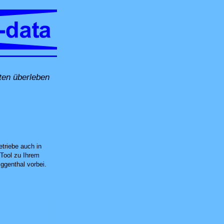
ten überleben
 Ort in Ehrendingen, per Fernwartung oder in unserer Computer-Werkstatt in U
triebe auch in
Tool zu Ihrem
ggenthal vorbei.
 neuen Datenträger