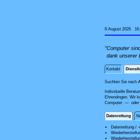
8.August 2026 16
"Computer sind
dank unserer 
Kontakt
Dienstl
Dienstle
Suchten Sie nach
Individuelle Beratu
Ehrendingen. Wir k
Computer — oder Si
Datenrettung
N
Datenrettun
Datenrettung / -
Wiederherstell
Wir retten Ih
Wiederherstellu
Nach einer er
Nach einer er