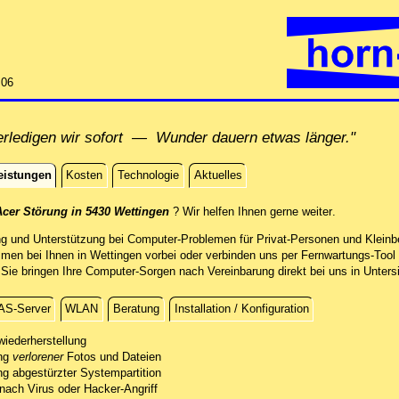
:06
rledigen wir sofort — Wunder dauern etwas länger."
eistungen
Kosten
Technologie
Aktuelles
istungen
direkt vor Or
Acer Störung in 5430 Wettingen
? Wir helfen Ihnen gerne weiter
.
ng und Unterstützung bei Computer-Problemen für Privat-Personen und Kleinbe
men bei Ihnen in Wettingen vorbei oder verbinden uns per Fernwartungs-Tool
e bringen Ihre Computer-Sorgen nach Vereinbarung direkt bei uns in Untersi
AS-Server
WLAN
Beratung
Installation / Konfiguration
g
wiederherstellung
ung
re verlorenen Daten mit professionellen Mitteln.
verlorener
Fotos und Dateien
ng abgestürzter Systempartition
sten kostenfreien Sichtung des Schadens unterbreiten wir Ihnen ein Angebot.
folgreichen Datenrettung stellen wir Ihre Fotos und andere Dateien auf einem
 nach Virus oder Hacker-Angriff
ädigungsgrad des Datenträgers führen wir die Arbeiten direkt in unserer Co
stempartitionen und machen Ihr System wieder bootfähig - soweit möglich.