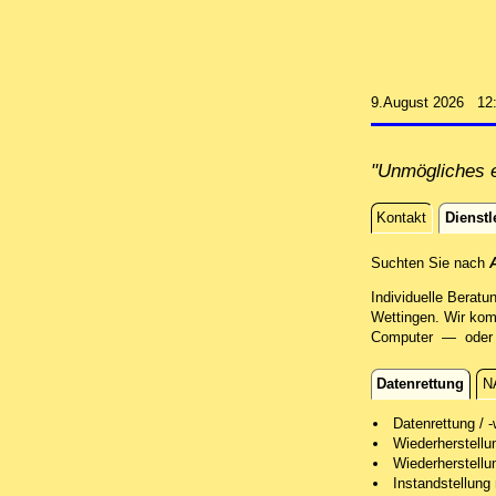
9.August 2026 12
"Unmögliches e
Kontakt
Dienstl
Dienstle
Suchten Sie nach
Individuelle Beratu
Wettingen. Wir kom
Computer — oder Si
Datenrettung
N
Datenrettun
Datenrettung / -
Wiederherstell
Wir retten Ih
Wiederherstellu
Nach einer er
Nach einer er
Instandstellung
bereit.
Je nach Besch
Wir retten Sy