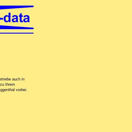
t in Wettingen, per Fernwartung oder in unserer Computer-Werkstatt in Untersi
triebe auch in
 zu Ihrem
ggenthal vorbei.
 neuen Datenträger
mputer-Werkstatt