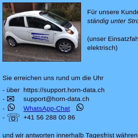
Für unsere Kunde
ständig unter St
(unser Einsatzfah
elektrisch)
Sie erreichen uns rund um die Uhr
- über
https://support.horn-data.ch
✉
.beitraege
-
support
@
horn-data
.
ch
-
WhatsApp-Chat
☏
-
+41 56 288 00 86
und wir antworten innerhalb Tagesfrist währe