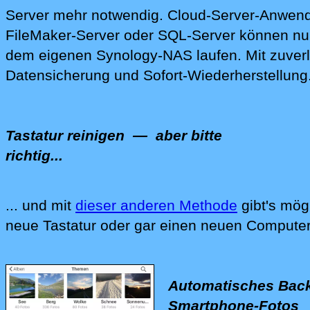
Server mehr notwendig.
Cloud-Ser‍ver-Anwen
FileMaker-Server
oder
SQL-Server
können nun
dem eigenen Synology-NAS laufen. Mit zuverl
Da‍tensicherung und Sofort-Wiederherstellung
Tastatur reinigen
— aber bitte
richtig...
... und mit
dieser anderen Methode
gibt's mög
Wir reinigen Ihre Computer-Tastatur, Ihren C
neue Tastatur oder gar einen neuen Computer
Automatisches Back
Smartphone-Fotos