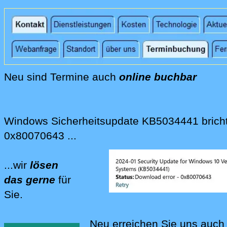
Wir lösen für Sie und mit Ihnen die Spam-Pro
Wir bieten Mail-Antispam-Lösungen für unt
Wir bieten Telefon-Antispam-Lösungen für 
IP-Telefon-Anlagen, DECT-Telefone und and
Neu sind Termine auch
online buchbar
Neu können Sie Termine bei uns auch online r
Windows Sicherheitsupdate KB5034441 bricht
0x80070643 ...
...wir
lösen
das gerne
für
Sie.
Wir lösen für Sie Probleme mit Sicherheit
Neu erreichen Sie uns auch