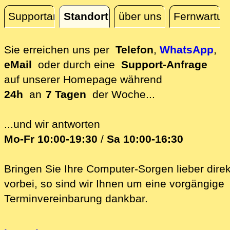
Supportanfrage
Standort
über uns
Fernwartun
Standort
Sie erreichen uns per
Telefon
,
WhatsApp
,
eMail
oder durch eine
Support-Anfrage
auf unserer
Homepage während
24h
an
7 Tagen
der Woche...
...und wir antworten
Mo-Fr 10:00-19:30
/
Sa 10:00-16:30
Bringen Sie Ihre Computer-Sorgen lieber direk
vorbei, so sind wir Ih‍nen um eine vorgängige
Terminvereinbarung dankbar.