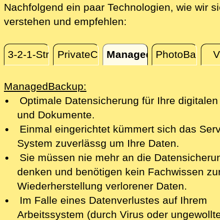
Nachfolgend ein paar Technologien, wie wir s
verstehen und empfehlen:
3-2-1-Strategie
PrivateCloud
ManagedBackup
PhotoBackup
ManagedBackup
ManagedBackup:
Optimale Datensicherung für Ihre digitalen
und Dokumente.
Einmal eingerichtet kümmert sich das Serv
System zuverlässg um Ihre Daten.
Sie müssen nie mehr an die Datensicheru
denken und benötigen kein Fachwissen zu
Wiederherstellung verlorener Daten.
Im Falle eines Datenverlustes auf Ihrem
Arbeitssystem (durch Virus oder ungewollt