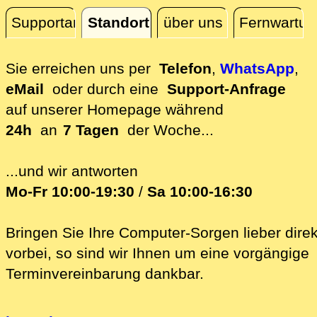
Supportanfrage
Standort
über uns
Fernwartun
Standort
Sie erreichen uns per
Telefon
,
WhatsApp
,
eMail
oder durch eine
Support-Anfrage
auf unserer
Homepage während
24h
an
7 Tagen
der Woche...
...und wir antworten
Mo-Fr 10:00-19:30
/
Sa 10:00-16:30
Bringen Sie Ihre Computer-Sorgen lieber direk
vorbei, so sind wir Ih‍nen um eine vorgängige
Terminvereinbarung dankbar.