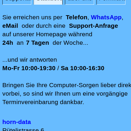
Standort
Sie erreichen uns per
Telefon
,
WhatsApp
,
eMail
oder durch eine
Support-Anfrage
auf unserer
Homepage während
24h
an
7 Tagen
der Woche...
...und wir antworten
Mo-Fr 10:00-19:30
/
Sa 10:00-16:30
Bringen Sie Ihre Computer-Sorgen lieber direk
vorbei, so sind wir Ih‍nen um eine vorgängige
Terminvereinbarung dankbar.
horn-data
Rütelistrasse 6