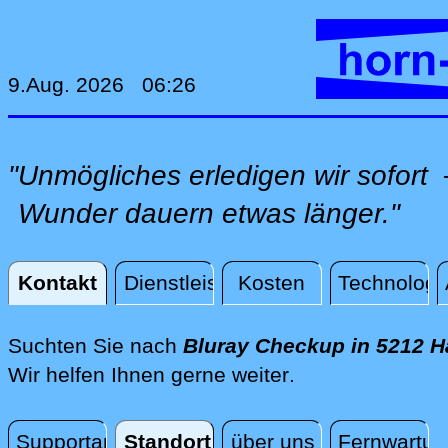
9.Aug. 2026 06:26
"Unmögliches erledigen wir sofor
Wunder dauern etwas länger."
Kontakt
Dienstleistungen
Kosten
Technologi
Kontakt
Suchten Sie nach
Bluray Checkup in 5212 
direkt vor Ort i
Wir helfen Ihnen gerne weiter
.
Supportanfrage
Standort
über uns
Fernwartun