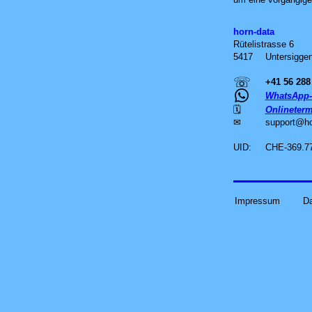
horn-data
Rütelistrasse 6
5417
Untersiggen
☏
+41 56 288
WhatsApp-
🗓
Onlineterm
✉
support
@
h
UID:
CHE-369.7
Impressum
D