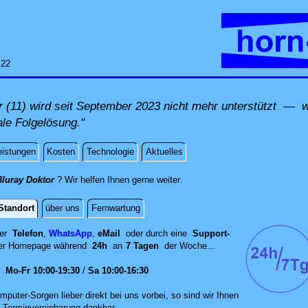
:22
(11) wird seit September 2023 nicht mehr unterstützt — wi
ale Folgelösung."
eistungen
Kosten
Technologie
Aktuelles
direkt an Ihrem Standort, per F
Bluray Doktor
? Wir helfen Ihnen gerne weiter
.
Standort
über uns
Fernwartung
per
Telefon
,
WhatsApp
,
eMail
oder durch eine
Support-
er
Homepage während
24h
an
7 Tagen
der Woche...
en
Mo-Fr 10:00-19:30
/
Sa 10:00-16:30
mputer-Sorgen lieber direkt bei uns vorbei, so sind wir Ih‍nen
 Terminvereinbarung dankbar.