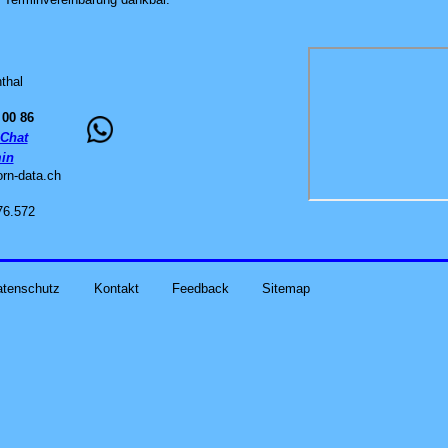
thal
 00 86
Chat
in
orn-data
.
ch
76.572
atenschutz
Kontakt
Feedback
Sitemap