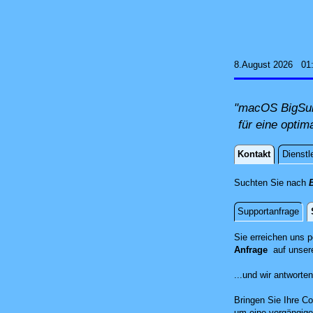
8.August 2026 01
"macOS BigSur 
für eine optim
Kontakt
Dienstl
Kontakt
Suchten Sie nach
Supportanfrage
Standort
Sie erreichen uns 
Anfrage
auf unser
...und wir antwort
Bringen Sie Ihre Co
um eine vorgängige