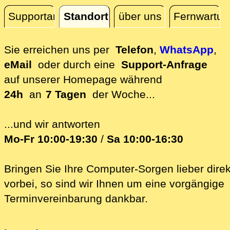
Supportanfrage
Standort
über uns
Fernwartun
Standort
Sie erreichen uns per
Telefon
,
WhatsApp
,
eMail
oder durch eine
Support-Anfrage
auf unserer
Homepage während
24h
an
7 Tagen
der Woche...
...und wir antworten
Mo-Fr 10:00-19:30
/
Sa 10:00-16:30
Bringen Sie Ihre Computer-Sorgen lieber direk
vorbei, so sind wir Ih‍nen um eine vorgängige
Terminvereinbarung dankbar.