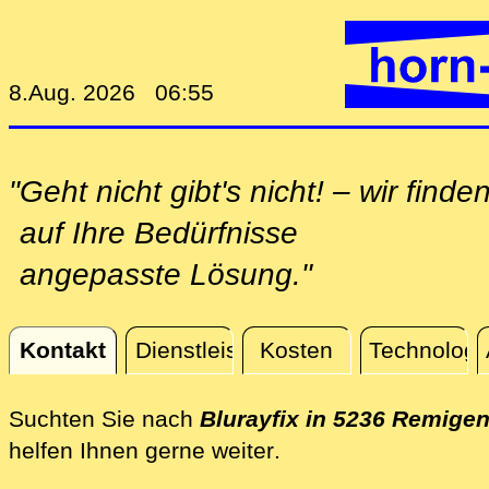
8.Aug. 2026 06:55
"Geht nicht gibt's nicht! – wir finde
auf Ihre Bedürfnisse
angepasste Lösung."
Kontakt
Dienstleistungen
Kosten
Technologi
Kontakt
Suchten Sie nach
Blurayfix in 5236 Remige
direkt vor Ort in Re
helfen Ihnen gerne weiter
.