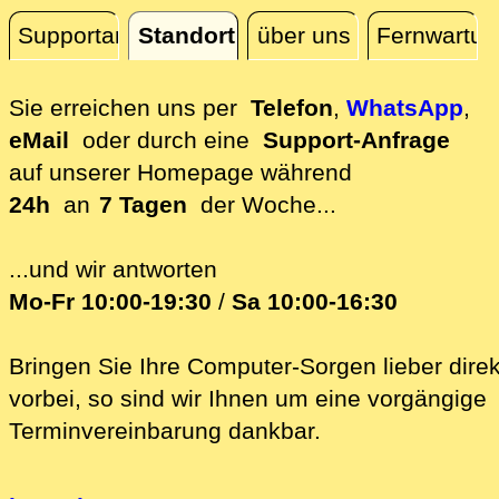
Supportanfrage
Standort
über uns
Fernwartun
Standort
Sie erreichen uns per
Telefon
,
WhatsApp
,
eMail
oder durch eine
Support-Anfrage
auf unserer
Homepage während
24h
an
7 Tagen
der Woche...
...und wir antworten
Mo-Fr 10:00-19:30
/
Sa 10:00-16:30
Bringen Sie Ihre Computer-Sorgen lieber direk
vorbei, so sind wir Ih‍nen um eine vorgängige
Terminvereinbarung dankbar.