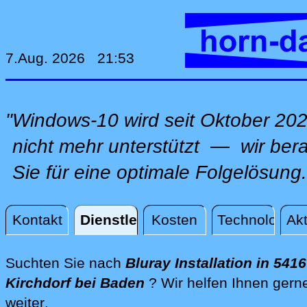
7.Aug. 2026 21:53
"Windows-10 wird seit Oktober 20
nicht mehr unterstützt — wir ber
Sie für eine optimale Folgelösung.
Kontakt
Dienstleistungen
Kosten
Technologie
Akt
Dienstleistungen
Suchten Sie nach
Bluray Installation in 5416
Kirchdorf bei Baden
? Wir helfen Ihnen gern
direkt vor Ort in Kirchdorf bei Baden, 
weiter
.