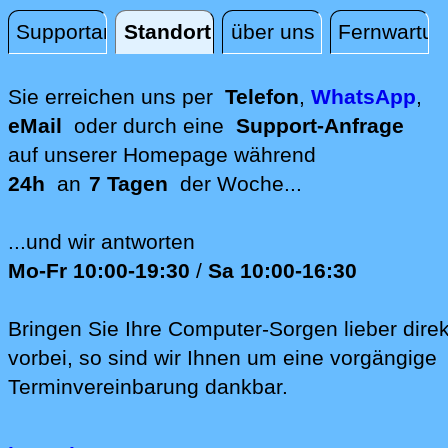
Supportanfrage
Standort
über uns
Fernwartun
Standort
Sie erreichen uns per
Telefon
,
WhatsApp
,
eMail
oder durch eine
Support-Anfrage
auf unserer
Homepage während
24h
an
7 Tagen
der Woche...
...und wir antworten
Mo-Fr 10:00-19:30
/
Sa 10:00-16:30
Bringen Sie Ihre Computer-Sorgen lieber direk
vorbei, so sind wir Ih‍nen um eine vorgängige
Terminvereinbarung dankbar.