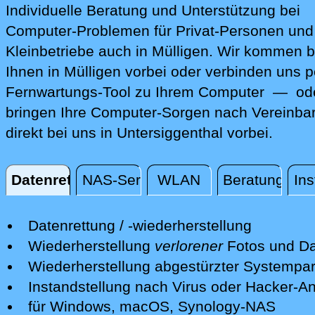
Individuelle Beratung und Unterstützung bei
Computer-Problemen für Privat-Personen und
Kleinbetriebe auch in Mülligen. Wir kommen b
Ihnen in Mülligen vorbei oder verbinden uns p
Fernwartungs-Tool zu Ihrem Computer — ode
bringen Ihre Computer-Sorgen nach Vereinba
direkt bei uns in Untersiggenthal vorbei.
Datenrettung
NAS-Server
WLAN
Beratung
Ins
Datenrettung
Datenrettung / -wiederherstellung
Wir retten Ihre verlorenen Daten mit
Wiederherstellung
verlorener
Fotos und Da
professionellen Mitteln.
Nach einer erfolgreichen Datenrettung s
Wiederherstellung abgestürzter Systempart
Nach einer ersten kostenfreien Sichtun
wir Ihre Fotos und andere Dateien auf e
Wir retten Systempartitionen und mache
Instandstellung nach Virus oder Hacker-Ang
Schadens unterbreiten wir Ihnen ein Ang
neuen Datenträger bereit.
System wieder bootfähig - soweit möglic
Wir isolieren die Gefahren und desinfizi
für Windows, macOS, Synology-NAS