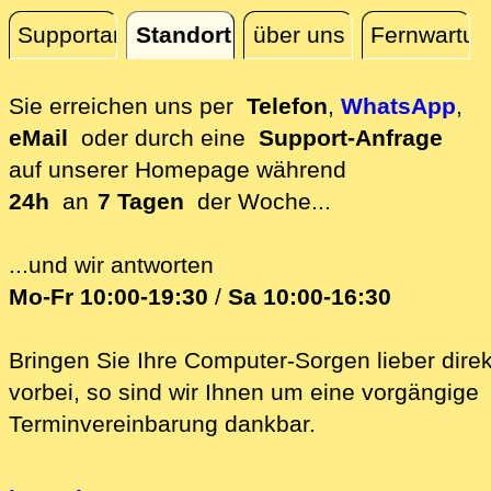
Supportanfrage
Standort
über uns
Fernwartun
Standort
Sie erreichen uns per
Telefon
,
WhatsApp
,
eMail
oder durch eine
Support-Anfrage
auf unserer
Homepage während
24h
an
7 Tagen
der Woche...
...und wir antworten
Mo-Fr 10:00-19:30
/
Sa 10:00-16:30
Bringen Sie Ihre Computer-Sorgen lieber direk
vorbei, so sind wir Ih‍nen um eine vorgängige
Terminvereinbarung dankbar.