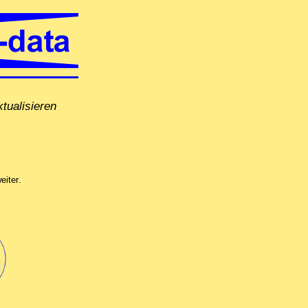
tualisieren
direkt vor Ort in Baden bei Zürich, per Fernwartung oder in unserer Comp
eiter
.