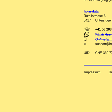
horn-data
Rütelistrasse 6
5417
Untersiggen
☏
+41 56 288
WhatsApp-
🗓
Onlineterm
✉
support
@
h
UID:
CHE-369.7
Impressum
D