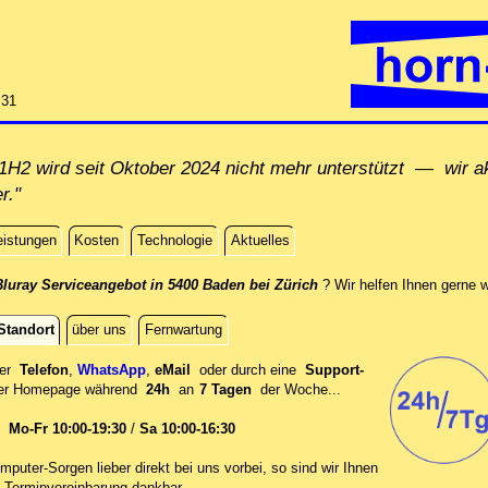
:31
H2 wird seit Oktober 2024 nicht mehr unterstützt — wir ak
r."
eistungen
Kosten
Technologie
Aktuelles
luray Serviceangebot in 5400 Baden bei Zürich
? Wir helfen Ihnen gerne w
Standort
über uns
Fernwartung
per
Telefon
,
WhatsApp
,
eMail
oder durch eine
Support-
er
Homepage während
24h
an
7 Tagen
der Woche...
en
Mo-Fr 10:00-19:30
/
Sa 10:00-16:30
mputer-Sorgen lieber direkt bei uns vorbei, so sind wir Ih‍nen
 Terminvereinbarung dankbar.