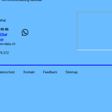
thal
 00 86
Chat
in
orn-data
.
ch
76.572
atenschutz
Kontakt
Feedback
Sitemap