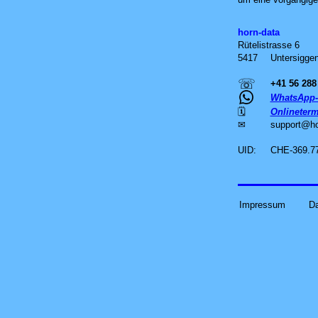
horn-data
Rütelistrasse 6
5417
Untersiggen
☏
+41 56 288
WhatsApp-
🗓
Onlineterm
✉
support
@
h
UID:
CHE-369.7
Impressum
D