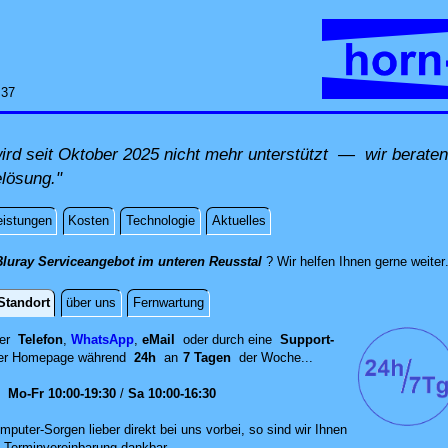
:37
rd seit Oktober 2025 nicht mehr unterstützt — wir beraten 
elösung."
eistungen
Kosten
Technologie
Aktuelles
Bluray Serviceangebot im unteren Reusstal
? Wir helfen Ihnen gerne weiter
Standort
über uns
Fernwartung
per
Telefon
,
WhatsApp
,
eMail
oder durch eine
Support-
er
Homepage während
24h
an
7 Tagen
der Woche...
en
Mo-Fr 10:00-19:30
/
Sa 10:00-16:30
mputer-Sorgen lieber direkt bei uns vorbei, so sind wir Ih‍nen
 Terminvereinbarung dankbar.