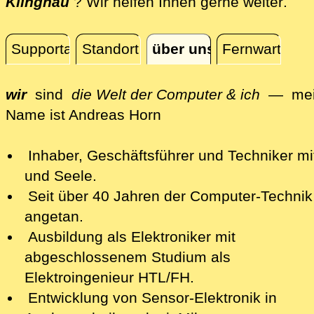
dire
Klingnau
? Wir helfen Ihnen gerne weiter
.
Supportanfrage
Standort
über uns
Fernwartung
über uns
wir
sind
die Welt der Computer & ich
— mei
Name ist
And
reas
Horn
Inhaber, Geschäftsführer und Techniker mi
und Seele.
Seit über 40 Jahren der Computer-Technik
angetan.
Ausbildung als Elektroniker mit
abgeschlossenem Studium als
Elektroingenieur HTL/FH.
Entwicklung von Sensor-Elektronik in