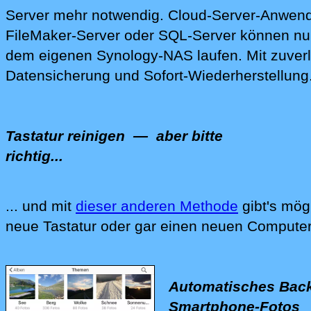
Server mehr notwendig.
Cloud-Ser‍ver-Anwen
FileMaker-Server
oder
SQL-Server
können nun
dem eigenen Synology-NAS laufen. Mit zuverl
Da‍tensicherung und Sofort-Wiederherstellung
Tastatur reinigen
— aber bitte
richtig...
... und mit
dieser anderen Methode
gibt's mög
Wir reinigen Ihre Computer-Tastatur, Ihren C
neue Tastatur oder gar einen neuen Computer
Automatisches Back
Smartphone-Fotos