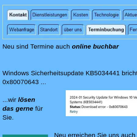
Wir lösen für Sie und mit Ihnen die Spam-Pro
Wir bieten Mail-Antispam-Lösungen für unt
Wir bieten Telefon-Antispam-Lösungen für 
IP-Telefon-Anlagen, DECT-Telefone und and
Neu sind Termine auch
online buchbar
Neu können Sie Termine bei uns auch online r
Windows Sicherheitsupdate KB5034441 bricht
0x80070643 ...
...wir
lösen
das gerne
für
Sie.
Wir lösen für Sie Probleme mit Sicherheit
Neu erreichen Sie uns auch