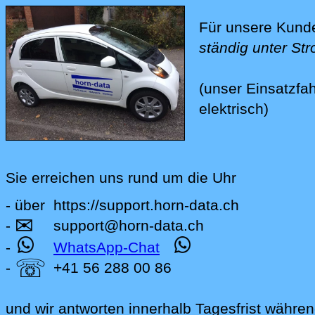
Für unsere Kunde
ständig unter St
(unser Einsatzfah
elektrisch)
Sie erreichen uns rund um die Uhr
- über
https://support.horn-data.ch
✉
.beitraege
-
support
@
horn-data
.
ch
-
WhatsApp-Chat
☏
-
+41 56 288 00 86
und wir antworten innerhalb Tagesfrist währe