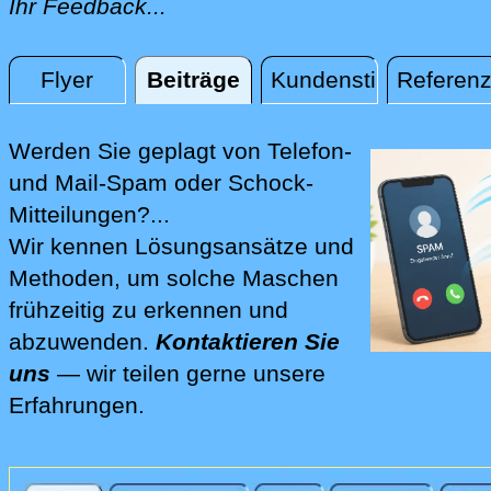
Ihr Feedback...
Flyer
Beiträge
Kundenstimmen
Referen
Beiträge
Werden Sie geplagt von Telefon-
und Mail-Spam oder Schock-
Mitteilungen?...
Wir kennen Lösungsansätze und
Methoden, um solche Maschen
frühzeitig zu erkennen und
abzuwenden.
Kontaktieren Sie
uns
— wir teilen gerne unsere
Erfahrungen.
Wir lösen für Sie und mit Ihnen die Spam-Pro