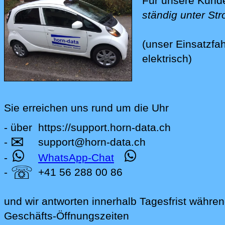
Für unsere Kunde
ständig unter St
(unser Einsatzfah
elektrisch)
Sie erreichen uns rund um die Uhr
- über
https://support.horn-data.ch
✉
.beitraege
-
support
@
horn-data
.
ch
-
WhatsApp-Chat
☏
-
+41 56 288 00 86
und wir antworten innerhalb Tagesfrist währe
Geschäfts-Öffnungszeiten