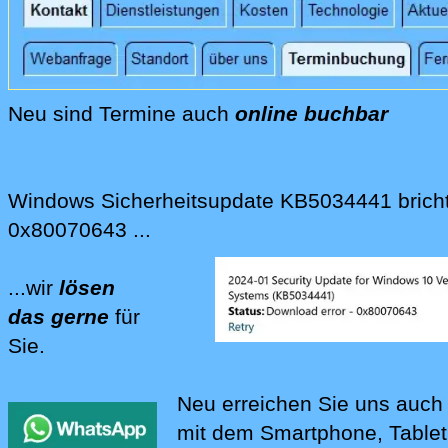
Wir bieten Mail-Antispam-Lösungen für unt
Wir bieten Telefon-Antispam-Lösungen für 
IP-Telefon-Anlagen, DECT-Telefone und and
Neu sind Termine auch
online buchbar
Neu können Sie Termine bei uns auch online r
Windows Sicherheitsupdate KB5034441 bricht
0x80070643 ...
...wir
lösen
das gerne
für
Sie.
Wir lösen für Sie Probleme mit Sicherheit
Neu erreichen Sie uns auch
mit dem Smartphone, Table