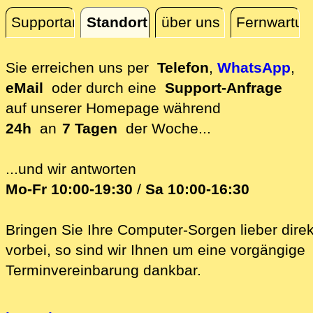
Supportanfrage
Standort
über uns
Fernwartun
Standort
Sie erreichen uns per
Telefon
,
WhatsApp
,
eMail
oder durch eine
Support-Anfrage
auf unserer
Homepage während
24h
an
7 Tagen
der Woche...
...und wir antworten
Mo-Fr 10:00-19:30
/
Sa 10:00-16:30
Bringen Sie Ihre Computer-Sorgen lieber direk
vorbei, so sind wir Ih‍nen um eine vorgängige
Terminvereinbarung dankbar.