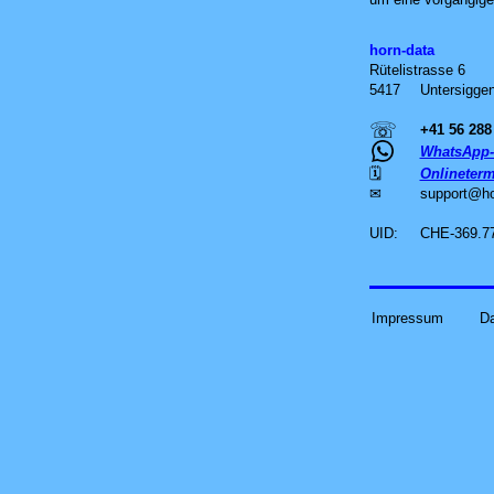
horn-data
Rütelistrasse 6
5417
Untersiggen
☏
+41 56 288
WhatsApp-
🗓
Onlineterm
✉
support
@
h
UID:
CHE-369.7
Impressum
D