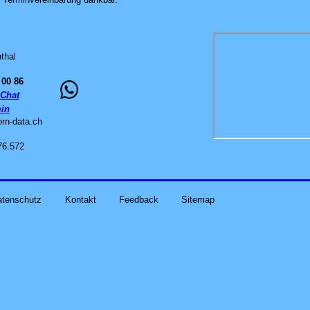
thal
 00 86
Chat
in
orn-data
.
ch
76.572
atenschutz
Kontakt
Feedback
Sitemap