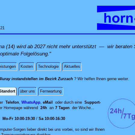
:21
(14) wird ab 2027 nicht mehr unterstützt — wir beraten S
 optimale Folgelösung."
eistungen
Kosten
Technologie
Aktuelles
dire
luray instandstellen im Bezirk Zurzach
? Wir helfen Ihnen gerne weiter
.
Standort
über uns
Fernwartung
per
Telefon
,
WhatsApp
,
eMail
oder durch eine
Support-
er
Homepage während
24h
an
7 Tagen
der Woche...
en
Mo-Fr 10:00-19:30
/
Sa 10:00-16:30
mputer-Sorgen lieber direkt bei uns vorbei, so sind wir Ih‍nen
 Terminvereinbarung dankbar.