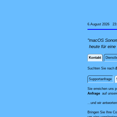
6.August 2026 23
"macOS Sonoma 
heute für eine
Kontakt
Dienstl
Kontakt
Suchten Sie nach
B
Supportanfrage
Standort
Sie erreichen uns 
Anfrage
auf unser
...und wir antwort
Bringen Sie Ihre Co
um eine vorgängige