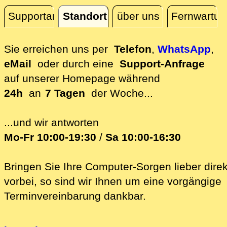
Supportanfrage
Standort
über uns
Fernwartun
Standort
Sie erreichen uns per
Telefon
,
WhatsApp
,
eMail
oder durch eine
Support-Anfrage
auf unserer
Homepage während
24h
an
7 Tagen
der Woche...
...und wir antworten
Mo-Fr 10:00-19:30
/
Sa 10:00-16:30
Bringen Sie Ihre Computer-Sorgen lieber direk
vorbei, so sind wir Ih‍nen um eine vorgängige
Terminvereinbarung dankbar.