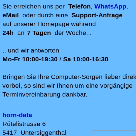
Standort
Sie erreichen uns per
Telefon
,
WhatsApp
,
eMail
oder durch eine
Support-Anfrage
auf unserer
Homepage während
24h
an
7 Tagen
der Woche...
...und wir antworten
Mo-Fr 10:00-19:30
/
Sa 10:00-16:30
Bringen Sie Ihre Computer-Sorgen lieber direk
vorbei, so sind wir Ih‍nen um eine vorgängige
Terminvereinbarung dankbar.
horn-data
Rütelistrasse 6
5417
Untersiggenthal