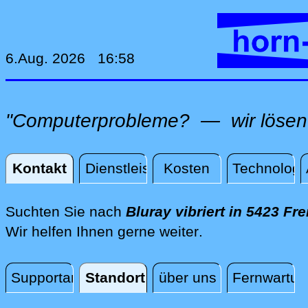
6.Aug. 2026 16:58
"Computerprobleme? — wir lösen 
Kontakt
Dienstleistungen
Kosten
Technologi
Kontakt
Suchten Sie nach
Bluray vibriert in 5423 Fre
direkt vor Ort i
Wir helfen Ihnen gerne weiter
.
Supportanfrage
Standort
über uns
Fernwartun