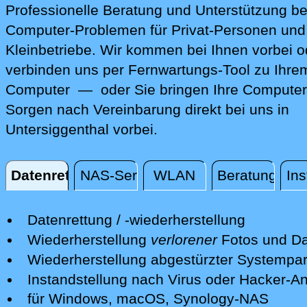
Professionelle Beratung und Unterstützung be
Computer-Problemen für Privat-Personen und
Kleinbetriebe. Wir kommen bei Ihnen vorbei o
verbinden uns per Fernwartungs-Tool zu Ihre
Computer — oder Sie bringen Ihre Computer
Sorgen nach Vereinbarung direkt bei uns in
Untersiggenthal vorbei.
Datenrettung
NAS-Server
WLAN
Beratung
Ins
Datenrettung
Datenrettung / -wiederherstellung
Wir retten Ihre verlorenen Daten mit
Wiederherstellung
verlorener
Fotos und Da
professionellen Mitteln.
Nach einer erfolgreichen Datenrettung s
Wiederherstellung abgestürzter Systempart
Nach einer ersten kostenfreien Sichtun
wir Ihre Fotos und andere Dateien auf e
Wir retten Systempartitionen und mache
Instandstellung nach Virus oder Hacker-Ang
Schadens unterbreiten wir Ihnen ein Ang
neuen Datenträger bereit.
System wieder bootfähig - soweit möglic
Wir isolieren die Gefahren und desinfizi
für Windows, macOS, Synology-NAS