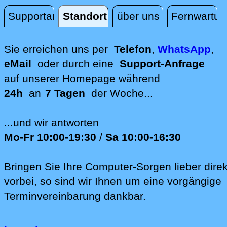
Supportanfrage
Standort
über uns
Fernwartun
Standort
Sie erreichen uns per
Telefon
,
WhatsApp
,
eMail
oder durch eine
Support-Anfrage
auf unserer
Homepage während
24h
an
7 Tagen
der Woche...
...und wir antworten
Mo-Fr 10:00-19:30
/
Sa 10:00-16:30
Bringen Sie Ihre Computer-Sorgen lieber direk
vorbei, so sind wir Ih‍nen um eine vorgängige
Terminvereinbarung dankbar.