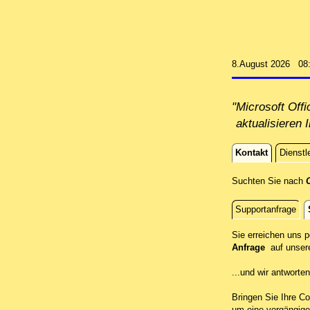
8.August 2026 08
"Microsoft Off
aktualisieren 
Kontakt
Dienstl
Kontakt
Suchten Sie nach
C
Supportanfrage
Standort
Sie erreichen uns 
Anfrage
auf unser
...und wir antwort
Bringen Sie Ihre Co
um eine vorgängige