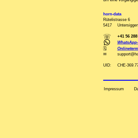
horn-data
Rütelistrasse 6
5417
Untersiggen
☏
+41 56 288
WhatsApp-
🗓
Onlineterm
✉
support
@
h
UID:
CHE-369.7
Impressum
D