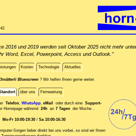
:42
ice 2016 und 2019 werden seit Oktober 2025 nicht mehr unt
Ihr Word, Excel, Powerpoint, Access und Outlook."
eistungen
Kosten
Technologie
Aktuelles
direkt an Ihrem Standor
hnätterli Bluescreen
? Wir helfen Ihnen gerne weiter
.
Standort
über uns
Fernwartung
per
Telefon
,
WhatsApp
,
eMail
oder durch eine
Support-
er
Homepage während
24h
an
7 Tagen
der Woche...
en
Mo-Fr 10:00-19:30
/
Sa 10:00-16:30
mputer-Sorgen lieber direkt bei uns vorbei, so sind wir Ih‍nen
 Terminvereinbarung dankbar.