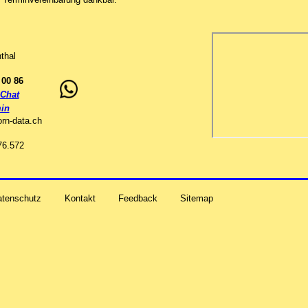
thal
 00 86
Chat
in
orn-data
.
ch
76.572
atenschutz
Kontakt
Feedback
Sitemap