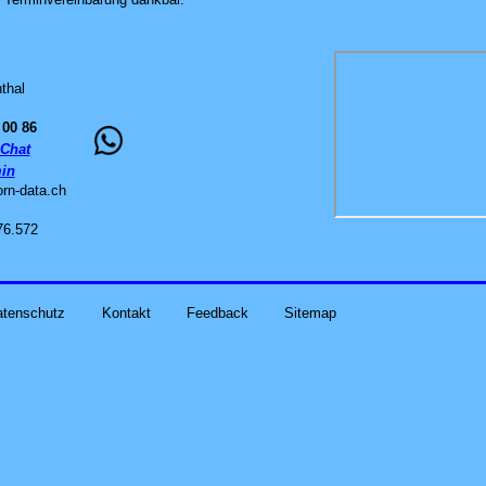
thal
 00 86
Chat
in
orn-data
.
ch
76.572
atenschutz
Kontakt
Feedback
Sitemap