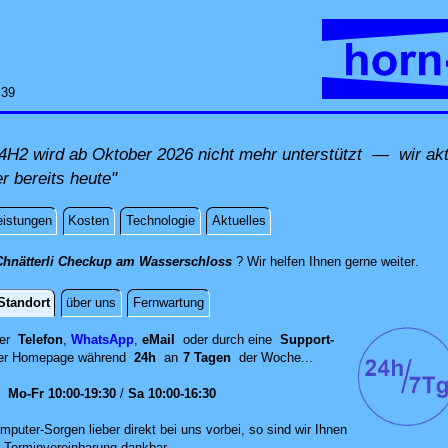
:39
H2 wird ab Oktober 2026 nicht mehr unterstützt — wir akt
r bereits heute"
eistungen
Kosten
Technologie
Aktuelles
direk
Chnätterli Checkup am Wasserschloss
? Wir helfen Ihnen gerne weiter
.
Standort
über uns
Fernwartung
per
Telefon
,
WhatsApp
,
eMail
oder durch eine
Support-
er
Homepage während
24h
an
7 Tagen
der Woche...
en
Mo-Fr 10:00-19:30
/
Sa 10:00-16:30
mputer-Sorgen lieber direkt bei uns vorbei, so sind wir Ih‍nen
 Terminvereinbarung dankbar.