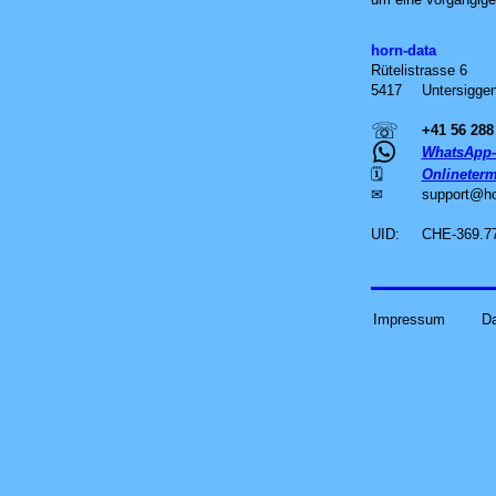
horn-data
Rütelistrasse 6
5417
Untersiggen
☏
+41 56 288
WhatsApp-
🗓
Onlineterm
✉
support
@
h
UID:
CHE-369.7
Impressum
D