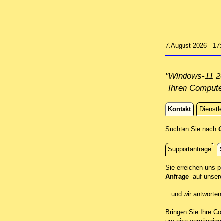
7.August 2026 17
"Windows-11 24
Ihren Compute
Kontakt
Dienstl
Kontakt
Suchten Sie nach
C
Supportanfrage
Standort
Sie erreichen uns 
Anfrage
auf unser
...und wir antwort
Bringen Sie Ihre Co
um eine vorgängige