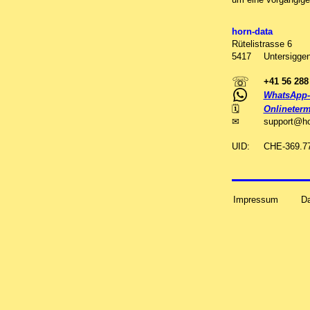
horn-data
Rütelistrasse 6
5417
Untersiggen
☏
+41 56 288
WhatsApp-
🗓
Onlineterm
✉
support
@
h
UID:
CHE-369.7
Impressum
D