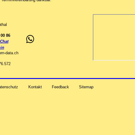
thal
 00 86
Chat
in
orn-data
.
ch
76.572
atenschutz
Kontakt
Feedback
Sitemap