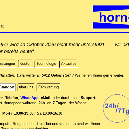
:49
H2 wird ab Oktober 2026 nicht mehr unterstützt — wir akt
r bereits heute"
eistungen
Kosten
Technologie
Aktuelles
dir
hnätterli Datenretter in 5412 Gebenstorf
? Wir helfen Ihnen gerne weiter
.
Standort
über uns
Fernwartung
per
Telefon
,
WhatsApp
,
eMail
oder durch eine
Support-
er
Homepage während
24h
an
7 Tagen
der Woche...
en
Mo-Fr 10:00-19:30
/
Sa 10:00-16:30
mputer-Sorgen lieber direkt bei uns vorbei, so sind wir Ih‍nen
 Terminvereinbarung dankbar.