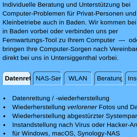
Individuelle Beratung und Unterstützung bei
Computer-Problemen für Privat-Personen und
Kleinbetriebe auch in Baden. Wir kommen bei
in Baden vorbei oder verbinden uns per
Fernwartungs-Tool zu Ihrem Computer — ode
bringen Ihre Computer-Sorgen nach Vereinba
direkt bei uns in Untersiggenthal vorbei.
Datenrettung
NAS-Server
WLAN
Beratung
Ins
Datenrettung
Datenrettung / -wiederherstellung
Wir retten Ihre verlorenen Daten mit
Wiederherstellung
verlorener
Fotos und Da
professionellen Mitteln.
Nach einer erfolgreichen Datenrettung s
Wiederherstellung abgestürzter Systempart
Nach einer ersten kostenfreien Sichtun
wir Ihre Fotos und andere Dateien auf e
Wir retten Systempartitionen und mache
Instandstellung nach Virus oder Hacker-Ang
Schadens unterbreiten wir Ihnen ein Ang
neuen Datenträger bereit.
System wieder bootfähig - soweit möglic
Wir isolieren die Gefahren und desinfizi
für Windows, macOS, Synology-NAS