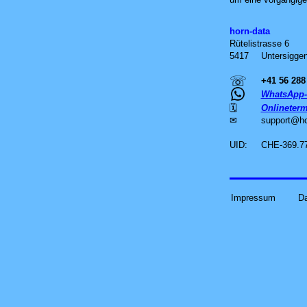
horn-data
Rütelistrasse 6
5417
Untersiggen
☏
+41 56 288
WhatsApp-
🗓
Onlineterm
✉
support
@
h
UID:
CHE-369.7
Impressum
D