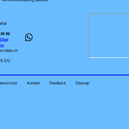
thal
 00 86
Chat
in
orn-data
.
ch
76.572
atenschutz
Kontakt
Feedback
Sitemap