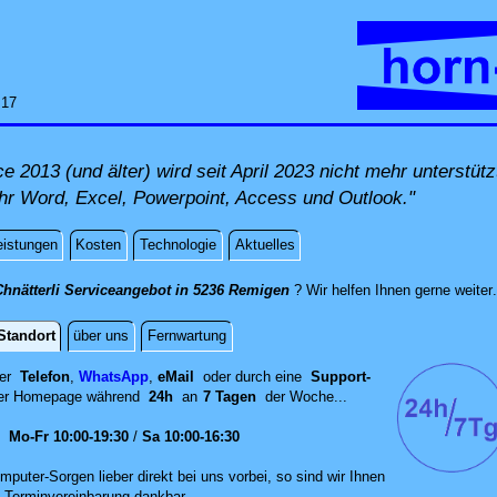
:17
ce 2013 (und älter) wird seit April 2023 nicht mehr unterstü
Ihr Word, Excel, Powerpoint, Access und Outlook."
eistungen
Kosten
Technologie
Aktuelles
Chnätterli Serviceangebot in 5236 Remigen
? Wir helfen Ihnen gerne weiter
.
Standort
über uns
Fernwartung
per
Telefon
,
WhatsApp
,
eMail
oder durch eine
Support-
er
Homepage während
24h
an
7 Tagen
der Woche...
en
Mo-Fr 10:00-19:30
/
Sa 10:00-16:30
mputer-Sorgen lieber direkt bei uns vorbei, so sind wir Ih‍nen
 Terminvereinbarung dankbar.