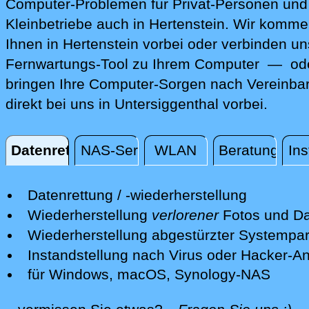
Computer-Problemen für Privat-Personen und
Kleinbetriebe auch in Hertenstein. Wir komme
Ihnen in Hertenstein vorbei oder verbinden un
Fernwartungs-Tool zu Ihrem Computer — ode
bringen Ihre Computer-Sorgen nach Vereinba
direkt bei uns in Untersiggenthal vorbei.
Datenrettung
NAS-Server
WLAN
Beratung
Ins
Datenrettung
Datenrettung / -wiederherstellung
Wir retten Ihre verlorenen Daten mit
Wiederherstellung
verlorener
Fotos und Da
professionellen Mitteln.
Nach einer erfolgreichen Datenrettung s
Wiederherstellung abgestürzter Systempart
Nach einer ersten kostenfreien Sichtun
wir Ihre Fotos und andere Dateien auf e
Wir retten Systempartitionen und mache
Instandstellung nach Virus oder Hacker-Ang
Schadens unterbreiten wir Ihnen ein Ang
neuen Datenträger bereit.
System wieder bootfähig - soweit möglic
Wir isolieren die Gefahren und desinfizi
für Windows, macOS, Synology-NAS
Je nach Beschädigungsgrad des Datent
Alternativ bieten Ihnen einen sicheren L
Ist dies nicht mehr möglich, so prüfen wi
Ihr Computersystem.
Wir retten alle gängigen Datenträger-Fo
alle