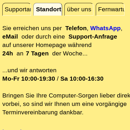
Supportanfrage
Standort
über uns
Fernwartun
Standort
Sie erreichen uns per
Telefon
,
WhatsApp
,
eMail
oder durch eine
Support-Anfrage
auf unserer
Homepage während
24h
an
7 Tagen
der Woche...
...und wir antworten
Mo-Fr 10:00-19:30
/
Sa 10:00-16:30
Bringen Sie Ihre Computer-Sorgen lieber direk
vorbei, so sind wir Ih‍nen um eine vorgängige
Terminvereinbarung dankbar.