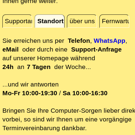
direkt an Ihrem Standort, 
Ihnen gerne weiter
.
Supportanfrage
Standort
über uns
Fernwartun
Standort
Sie erreichen uns per
Telefon
,
WhatsApp
,
eMail
oder durch eine
Support-Anfrage
auf unserer
Homepage während
24h
an
7 Tagen
der Woche...
...und wir antworten
Mo-Fr 10:00-19:30
/
Sa 10:00-16:30
Bringen Sie Ihre Computer-Sorgen lieber direk
vorbei, so sind wir Ih‍nen um eine vorgängige
Terminvereinbarung dankbar.