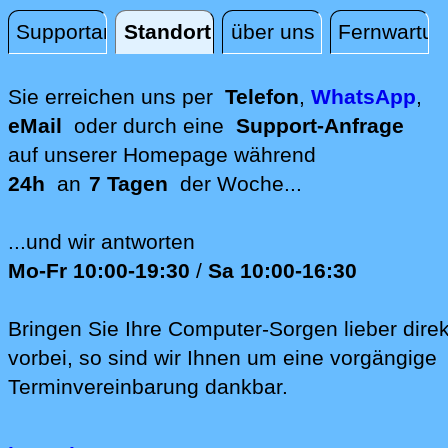
Supportanfrage
Standort
über uns
Fernwartun
Standort
Sie erreichen uns per
Telefon
,
WhatsApp
,
eMail
oder durch eine
Support-Anfrage
auf unserer
Homepage während
24h
an
7 Tagen
der Woche...
...und wir antworten
Mo-Fr 10:00-19:30
/
Sa 10:00-16:30
Bringen Sie Ihre Computer-Sorgen lieber direk
vorbei, so sind wir Ih‍nen um eine vorgängige
Terminvereinbarung dankbar.