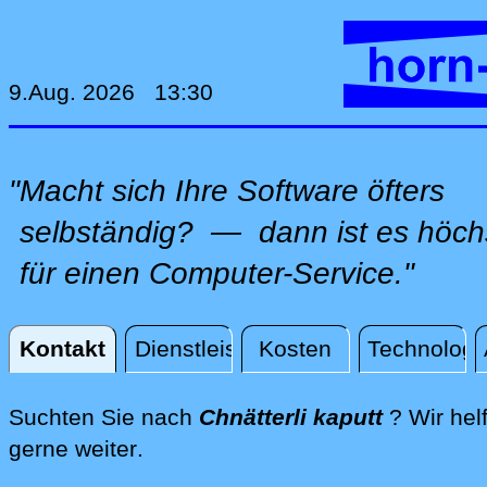
9.Aug. 2026 13:30
"Macht sich Ihre Software öfters
selbständig? — dann ist es höchs
für einen Computer-Service."
Kontakt
Dienstleistungen
Kosten
Technologi
Kontakt
Suchten Sie nach
Chnätterli kaputt
? Wir hel
direkt an Ihrem Standort, per Fer
gerne weiter
.