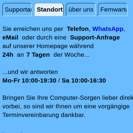
Supportanfrage
Standort
über uns
Fernwartun
Standort
Sie erreichen uns per
Telefon
,
WhatsApp
,
eMail
oder durch eine
Support-Anfrage
auf unserer
Homepage während
24h
an
7 Tagen
der Woche...
...und wir antworten
Mo-Fr 10:00-19:30
/
Sa 10:00-16:30
Bringen Sie Ihre Computer-Sorgen lieber direk
vorbei, so sind wir Ih‍nen um eine vorgängige
Terminvereinbarung dankbar.