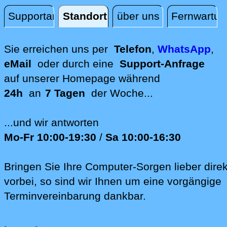
Supportanfrage
Standort
über uns
Fernwartun
Standort
Sie erreichen uns per
Telefon
,
WhatsApp
,
eMail
oder durch eine
Support-Anfrage
auf unserer
Homepage während
24h
an
7 Tagen
der Woche...
...und wir antworten
Mo-Fr 10:00-19:30
/
Sa 10:00-16:30
Bringen Sie Ihre Computer-Sorgen lieber direk
vorbei, so sind wir Ih‍nen um eine vorgängige
Terminvereinbarung dankbar.