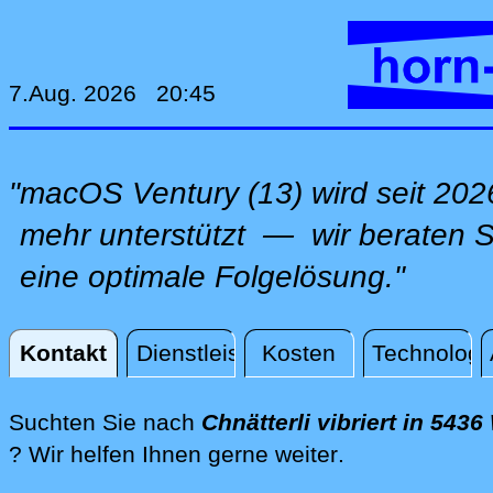
7.Aug. 2026 20:45
"macOS Ventury (13) wird seit 202
mehr unterstützt — wir beraten Si
eine optimale Folgelösung."
Kontakt
Dienstleistungen
Kosten
Technologi
Kontakt
Suchten Sie nach
Chnätterli vibriert in 543
direkt vor Ort
? Wir helfen Ihnen gerne weiter
.