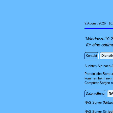
9.August 2026 10
"Windows-10 21
für eine optim
Kontakt
Dienstl
Dienstle
Suchten Sie nach
Persönliche Beratu
kommen bei Ihnen v
Computer-Sorgen nac
Datenrettung
NA
NAS-Server
NAS-Server (
N
etw
NAS-Server für
jed