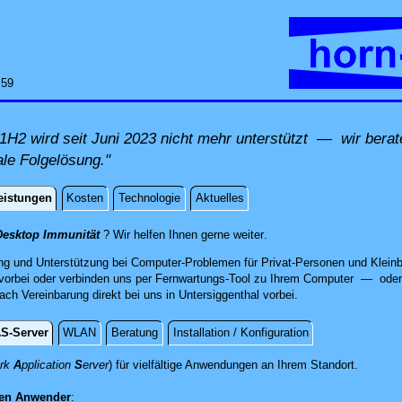
:59
H2 wird seit Juni 2023 nicht mehr unterstützt — wir berat
ale Folgelösung."
eistungen
Kosten
Technologie
Aktuelles
istungen
direkt an Ihrem Standort, 
Desktop Immunität
? Wir helfen Ihnen gerne weiter
.
ng und Unterstützung bei Computer-Problemen für Privat-Personen und Kleinb
orbei oder verbinden uns per Fernwartungs-Tool zu Ihrem Computer — oder 
h Vereinbarung direkt bei uns in Untersiggenthal vorbei.
S-Server
WLAN
Beratung
Installation / Konfiguration
Von der
ork
A
pplication
S
erver
) für vielfältige Anwendungen an Ihrem Standort.
en Anwender
: