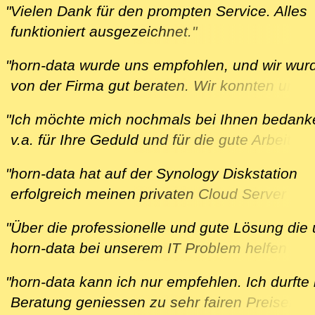
freuen wir uns auf eine weitere Zusammenarb
"Vielen Dank für den prompten Service. Alles
und bedanken uns herzlich bei horn-data!"
funktioniert ausgezeichnet."
M. aus Klingnau am 13.8.2024
U. aus Fislisbach am 17.2.2021
"horn-data wurde uns empfohlen, und wir wur
von der Firma gut beraten. Wir konnten unse
Wünsche anbringen, und sie wurden umgeset
"Ich möchte mich nochmals bei Ihnen bedank
Alles fand ohne Zeitdruck statt, was wir als s
v.a. für Ihre Geduld und für die gute Arbeit."
angenehm empfanden, und wir haben für all
B. aus Würenlingen am 12.02.2020
Belange einen kompetenten Ansprech-Partne
"horn-data hat auf der Synology Diskstation
U. aus Lengnau am 26.7.2020
erfolgreich meinen privaten Cloud Server
aufgesetzt, den ich jetzt als Back-up für alle
"Über die professionelle und gute Lösung die
Rechner in unserem Haushalt und als Fotose
horn-data bei unserem IT Problem helfen kon
für alle meine mobilen Geräte (2x Smartphon
ist jederzeit weiter zu empfehlen. Ich wurde g
Ipad) verwende.
"horn-data kann ich nur empfehlen. Ich durfte
beraten und fühlte mich bei horn-data
Ausgangslage war ein lokaler Synology Back
Beratung geniessen zu sehr fairen Preisen. I
ernstgenommen. Auch ist zu erwähnen wie s