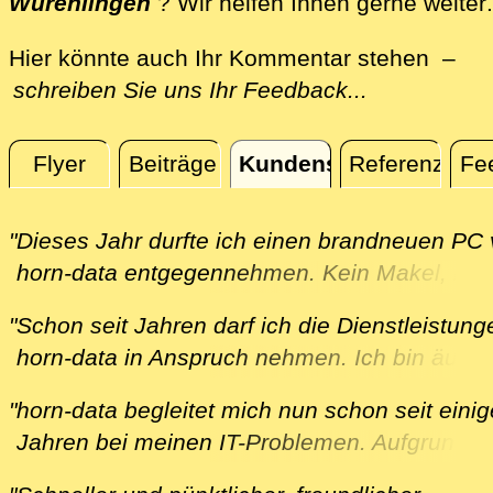
Würenlingen
? Wir helfen Ihnen gerne weiter
.
Hier könnte auch Ihr Kommentar stehen –
schreiben Sie uns Ihr Feedback...
Flyer
Beiträge
Kundenstimmen
Referenzen
Fe
Kundenstimmen
"Dieses Jahr durfte ich einen brandneuen PC
horn-data entgegennehmen. Kein Makel, kei
Störung, kein Nachbearbeiten, alles so, wie i
"Schon seit Jahren darf ich die Dienstleistun
mir wünsche. Auch bei Problemen hilft er pr
horn-data in Anspruch nehmen. Ich bin äusse
und kompetent. Ich bin sehr zufrieden."
zufrieden mit dem Service und den, immer
B. aus Lengnau am 01.12.2025
"horn-data begleitet mich nun schon seit eini
zeitnahen, Beratungen. Herr Horn ist sehr
Jahren bei meinen IT-Problemen. Aufgrund e
kompetent und hilfsbereit. Ich schätze seine
Anbieterwechsels für meinen Fernseher hab
geduldige Art und die grosse Unterstützung.