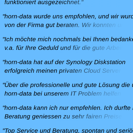
funktioniert ausgezeichnet."
M. aus Klingnau am 13.8.2024
U. aus Fislisbach am 17.2.2021
"horn-data wurde uns empfohlen, und wir wur
von der Firma gut beraten. Wir konnten unse
Wünsche anbringen, und sie wurden umgeset
"Ich möchte mich nochmals bei Ihnen bedank
Alles fand ohne Zeitdruck statt, was wir als s
v.a. für Ihre Geduld und für die gute Arbeit."
angenehm empfanden, und wir haben für all
B. aus Würenlingen am 12.02.2020
Belange einen kompetenten Ansprech-Partne
"horn-data hat auf der Synology Diskstation
U. aus Lengnau am 26.7.2020
erfolgreich meinen privaten Cloud Server
aufgesetzt, den ich jetzt als Back-up für alle
"Über die professionelle und gute Lösung die
Rechner in unserem Haushalt und als Fotose
horn-data bei unserem IT Problem helfen kon
für alle meine mobilen Geräte (2x Smartphon
ist jederzeit weiter zu empfehlen. Ich wurde g
Ipad) verwende.
"horn-data kann ich nur empfehlen. Ich durfte
beraten und fühlte mich bei horn-data
Ausgangslage war ein lokaler Synology Back
Beratung geniessen zu sehr fairen Preisen. I
ernstgenommen. Auch ist zu erwähnen wie s
Server, der an meinem Hauptrechner hing; di
hatte zu keiner Zeit das Gefühl, bedrängt ode
wir unser Problem gelöst bekommen haben.
"Top Service und Beratung, spontan und seriö
anderen Rechner hatte ich nur sporadisch