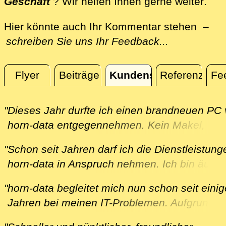
dire
Geschäft
? Wir helfen Ihnen gerne weiter
.
Hier könnte auch Ihr Kommentar stehen –
schreiben Sie uns Ihr Feedback...
Flyer
Beiträge
Kundenstimmen
Referenzen
Fe
Kundenstimmen
"Dieses Jahr durfte ich einen brandneuen PC
horn-data entgegennehmen. Kein Makel, kei
Störung, kein Nachbearbeiten, alles so, wie i
"Schon seit Jahren darf ich die Dienstleistun
mir wünsche. Auch bei Problemen hilft er pr
horn-data in Anspruch nehmen. Ich bin äusse
und kompetent. Ich bin sehr zufrieden."
zufrieden mit dem Service und den, immer
B. aus Lengnau am 01.12.2025
"horn-data begleitet mich nun schon seit eini
zeitnahen, Beratungen. Herr Horn ist sehr
Jahren bei meinen IT-Problemen. Aufgrund e
kompetent und hilfsbereit. Ich schätze seine
Anbieterwechsels für meinen Fernseher hab
geduldige Art und die grosse Unterstützung.