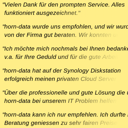
freuen wir uns auf eine weitere Zusammenarb
"Vielen Dank für den prompten Service. Alles
und bedanken uns herzlich bei horn-data!"
funktioniert ausgezeichnet."
M. aus Klingnau am 13.8.2024
U. aus Fislisbach am 17.2.2021
"horn-data wurde uns empfohlen, und wir wur
von der Firma gut beraten. Wir konnten unse
Wünsche anbringen, und sie wurden umgeset
"Ich möchte mich nochmals bei Ihnen bedank
Alles fand ohne Zeitdruck statt, was wir als s
v.a. für Ihre Geduld und für die gute Arbeit."
angenehm empfanden, und wir haben für all
B. aus Würenlingen am 12.02.2020
Belange einen kompetenten Ansprech-Partne
"horn-data hat auf der Synology Diskstation
U. aus Lengnau am 26.7.2020
erfolgreich meinen privaten Cloud Server
aufgesetzt, den ich jetzt als Back-up für alle
"Über die professionelle und gute Lösung die
Rechner in unserem Haushalt und als Fotose
horn-data bei unserem IT Problem helfen kon
für alle meine mobilen Geräte (2x Smartphon
ist jederzeit weiter zu empfehlen. Ich wurde g
Ipad) verwende.
"horn-data kann ich nur empfehlen. Ich durfte
beraten und fühlte mich bei horn-data
Ausgangslage war ein lokaler Synology Back
Beratung geniessen zu sehr fairen Preisen. I
ernstgenommen. Auch ist zu erwähnen wie s