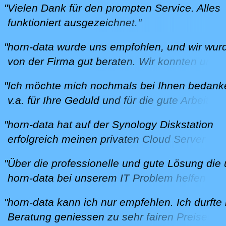
freuen wir uns auf eine weitere Zusammenarb
"Vielen Dank für den prompten Service. Alles
und bedanken uns herzlich bei horn-data!"
funktioniert ausgezeichnet."
M. aus Klingnau am 13.8.2024
U. aus Fislisbach am 17.2.2021
"horn-data wurde uns empfohlen, und wir wur
von der Firma gut beraten. Wir konnten unse
Wünsche anbringen, und sie wurden umgeset
"Ich möchte mich nochmals bei Ihnen bedank
Alles fand ohne Zeitdruck statt, was wir als s
v.a. für Ihre Geduld und für die gute Arbeit."
angenehm empfanden, und wir haben für all
B. aus Würenlingen am 12.02.2020
Belange einen kompetenten Ansprech-Partne
"horn-data hat auf der Synology Diskstation
U. aus Lengnau am 26.7.2020
erfolgreich meinen privaten Cloud Server
aufgesetzt, den ich jetzt als Back-up für alle
"Über die professionelle und gute Lösung die
Rechner in unserem Haushalt und als Fotose
horn-data bei unserem IT Problem helfen kon
für alle meine mobilen Geräte (2x Smartphon
ist jederzeit weiter zu empfehlen. Ich wurde g
Ipad) verwende.
"horn-data kann ich nur empfehlen. Ich durfte
beraten und fühlte mich bei horn-data
Ausgangslage war ein lokaler Synology Back
Beratung geniessen zu sehr fairen Preisen. I
ernstgenommen. Auch ist zu erwähnen wie s