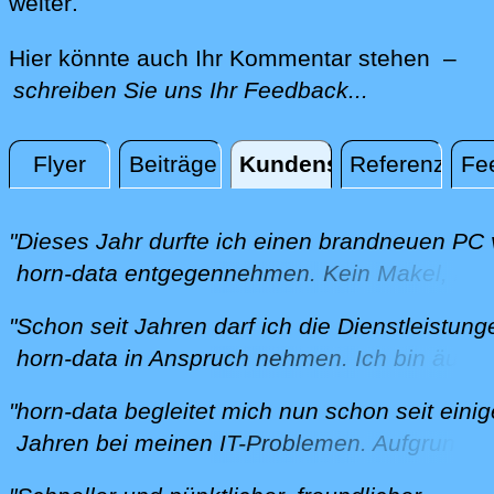
direkt an Ihrem Standort, per Fernwartu
weiter
.
Hier könnte auch Ihr Kommentar stehen –
schreiben Sie uns Ihr Feedback...
Flyer
Beiträge
Kundenstimmen
Referenzen
Fe
Kundenstimmen
"Dieses Jahr durfte ich einen brandneuen PC
horn-data entgegennehmen. Kein Makel, kei
Störung, kein Nachbearbeiten, alles so, wie i
"Schon seit Jahren darf ich die Dienstleistun
mir wünsche. Auch bei Problemen hilft er pr
horn-data in Anspruch nehmen. Ich bin äusse
und kompetent. Ich bin sehr zufrieden."
zufrieden mit dem Service und den, immer
B. aus Lengnau am 01.12.2025
"horn-data begleitet mich nun schon seit eini
zeitnahen, Beratungen. Herr Horn ist sehr
Jahren bei meinen IT-Problemen. Aufgrund e
kompetent und hilfsbereit. Ich schätze seine
Anbieterwechsels für meinen Fernseher hab
geduldige Art und die grosse Unterstützung.